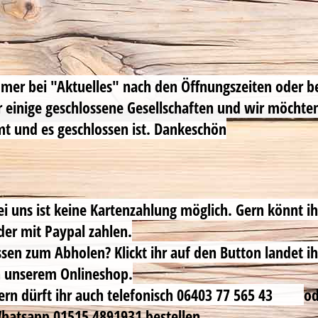
immer bei "Aktuelles" nach den Öffnungszeiten oder b
r einige geschlossene Gesellschaften und wir möchten
mt und es geschlossen ist. Dankeschön
ei uns ist keine Kartenzahlung möglich. Gern könnt ih
der mit Paypal zahlen.
ssen zum Abholen? Klickt ihr auf den Button landet ih
n unserem Onlineshop.
ern dürft ihr auch telefonisch 06403 77 565 43
od
hatsapp 01515 4891931 bestellen.