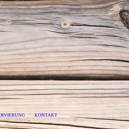
ERVIERUNG
KONTAKT